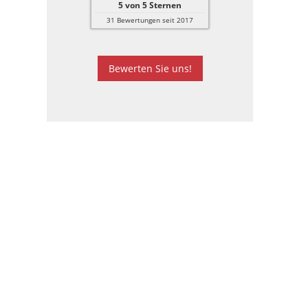
5
von
5
Sternen
31
Bewertungen seit 2017
Bewerten Sie uns!